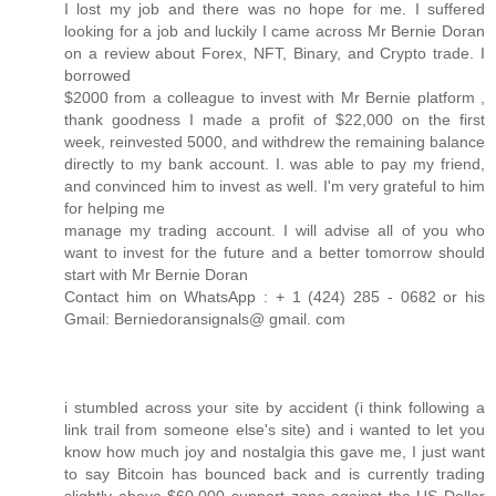
I lost my job and there was no hope for me. I suffered
looking for a job and luckily I came across Mr Bernie Doran
on a review about Forex, NFT, Binary, and Crypto trade. I
borrowed
$2000 from a colleague to invest with Mr Bernie platform ,
thank goodness I made a profit of $22,000 on the first
week, reinvested 5000, and withdrew the remaining balance
directly to my bank account. I. was able to pay my friend,
and convinced him to invest as well. I'm very grateful to him
for helping me
manage my trading account. I will advise all of you who
want to invest for the future and a better tomorrow should
start with Mr Bernie Doran
Contact him on WhatsApp : + 1 (424) 285 - 0682 or his
Gmail: Berniedoransignals@ gmail. com
i stumbled across your site by accident (i think following a
link trail from someone else's site) and i wanted to let you
know how much joy and nostalgia this gave me, I just want
to say Bitcoin has bounced back and is currently trading
slightly above $60,000 support zone against the US Dollar