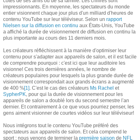
côtés de ses amis ou de sa famille. Les chiffres sont
impressionnants. En moyenne, les spectateurs du monde
entier visionnent chaque jour plus d'un milliard d'heures de
contenu YouTube sur leur téléviseur. Selon un
rapport
Nielsen sur la diffusion en continu
aux États-Unis, YouTube
a affiché la durée de visionnement de diffusion en continu la
plus importante au cours des 11 derniers mois.
Les créateurs réfléchissent à la manière d'optimiser leur
contenu pour s'adapter aux appareils de salon, et il est facile
de comprendre pourquoi : c'est ici que leur auditoire les
visionne! Ces trois dernières années, le nombre de
créateurs populaires pour lesquels la plus grande durée de
visionnement correspondait aux grands écrans a augmenté
de 400 %
[1]
. C'est le cas des créateurs
Ms Rachel
et
SypherPK
, pour qui la durée de visionnement pour les
appareils de salon a doublé lors du second semestre l'an
dernier. Et contrairement à ce que vous pourriez penser, les
gens aiment visionner de courtes vidéos sur leur téléviseur!
Nous intégrons tout le contenu YouTube préféré des
spectateurs aux appareils de salon. Et cela comprend le
sport : nous venons de terminer la
première saison
de
NFL