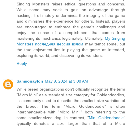
Singing Monsters raises ethical questions and concerns.
While some may seek to gain an advantage through
hacking, it ultimately undermines the integrity of the game
and diminishes the experience for others. Instead, players
are encouraged to embrace the game's challenges and
enjoy the sense of accomplishment that comes from
mastering its mechanics legitimately. Ultimately,
My Singing
Monsters последняя версия взлом
may tempt some, but
the true enjoyment lies in playing the game as intended,
exploring its world, and discovering its wonders.
Reply
Samsonaylon
May 9, 2024 at 3:08 AM
While breed organizations don't officially recognize the term
"Micro Mini" as a standard size category for Goldendoodles,
it's commonly used to describe the smallest size variation of
the breed. The term "Micro Goldendoodle" is often
interchangeable with "Micro Mini," both referring to the
same smaller-sized dog. In contrast, "
Mini Goldendoodle
"
typically denotes a size larger than that of a Micro