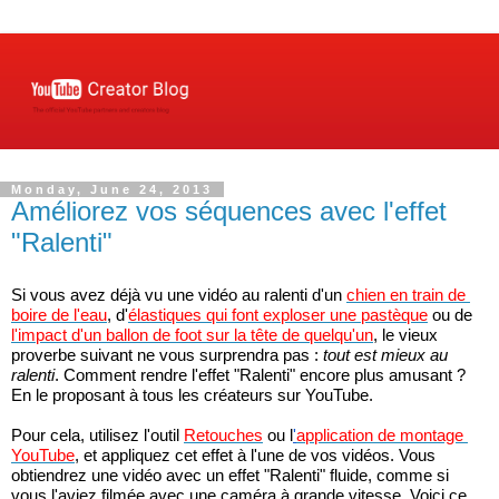
Monday, June 24, 2013
Améliorez vos séquences avec l'effet
"Ralenti"
Si vous avez déjà vu une vidéo au ralenti d'un 
chien en train de 
boire de l'eau
, d'
élastiques qui font exploser une pastèque
 ou de 
l'impact d'un ballon de foot sur la tête de quelqu'un
, le vieux 
proverbe suivant ne vous surprendra pas : 
tout est mieux au 
ralenti
. Comment rendre l'effet "Ralenti" encore plus amusant ? 
En le proposant à tous les créateurs sur YouTube.
Pour cela, utilisez l'outil 
Retouches
 ou l
'
application de montage 
YouTube
, et appliquez cet effet à l'une de vos vidéos. Vous 
obtiendrez une vidéo avec un effet "Ralenti" fluide, comme si 
vous l'aviez filmée avec une caméra à grande vitesse. Voici ce 